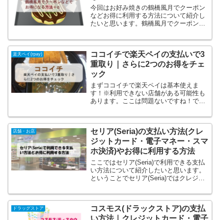
今回はお好み焼きの鶴橋風月でクーポン
などお得に利用する方法について紹介し
たいと思います。鶴橋風月でクーポンな
どお得に利用する方法を知っているのと
知らないのでは損得で大きな差が出てく
ると思います！そこで成城石井でクーポ
ココイチで楽天ペイの支払いで3
ンなどお得に利用する方法...
楽天ペイ(rpay)
重取り｜さらに2つのお得をチェ
ック
まずココイチで楽天ペイは基本使えま
す！※利用できない店舗がある可能性も
あります。ここは問題ないですね！では
楽天ペイで決済する際、最大限お得に利
用されていますでしょうか？うまく利用
すればココイチでかなりお得になりま
セリア(Seria)の支払い方法(クレ
す！ココイチで楽天ペイを利用...
店舗・お店
ジットカード・電子マネー・スマ
ホ決済)やお得に利用する方法
ここではセリア(Seria)で利用できる支払
い方法について紹介したいと思います。
ということでセリア(Seria)ではクレジッ
トカード、電子マネー、paypayなどのス
マホ決済などの支払い方法は可能なのか
紹介したいと思います。セリア(Seri...
コスモス(ドラックストア)の支払
ドラッグストア
い方法｜クレジットカード・電子