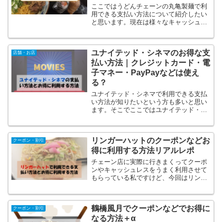
ここではうどんチェーンの丸亀製麺で利
用できる支払い方法について紹介したい
と思います。現在は様々なキャッシュレ
ス決済方法が増えてこの支払方法の違い
でポイントの貯まり方など全然お得感が
違います！丸亀製麺でもいろいろな決済
ユナイテッド・シネマのお得な支
方法が導入されていてベス...
店舗・お店
払い方法｜クレジットカード・電
子マネー・PayPayなどは使え
る？
ユナイテッド・シネマで利用できる支払
い方法が知りたいという方も多いと思い
ます。そこでここではユナイテッド・シ
ネマの支払い方法とお得に利用する方法
について紹介していきたいと思います。
ユナイテッド・シネマの支払い方法では
リンガーハットのクーポンなどお
ユナイテッド・シネマで利...
クーポン・割引
得に利用する方法リアルレポ
チェーン店に実際に行きまくってクーポ
ンやキャッシュレスをうまく利用させて
もらっている私ですけど、今回はリンガ
ーハットについて紹介したいと思いま
す。ここではリンガーハットのクーポン
などお得になるものをまとめて紹介した
鶴橋風月でクーポンなどでお得に
いと思います。早速リンガー...
クーポン・割引
なる方法＋α