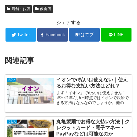
店舗・お店
飲食店
シェアする
Twitter
Facebook
はてブ
LINE
関連記事
イオンでd払いは使えない｜使え
d払い
るお得な支払い方法はどれ？
まず「イオン」でd払いは使えません！
※2021年7月5日時点ではイオンで決済で
きる方法はなんなのでしょうか。他のQR
コード決済は利用できるのか？というと
ころでイオンでd払いは利用できないが
QRコード決済のPayPayが利用できる店
丸亀製麺でお得な支払い方法｜ク
舗が増えて...
うどん
レジットカード・電子マネー・
PayPayなどは可能なのか