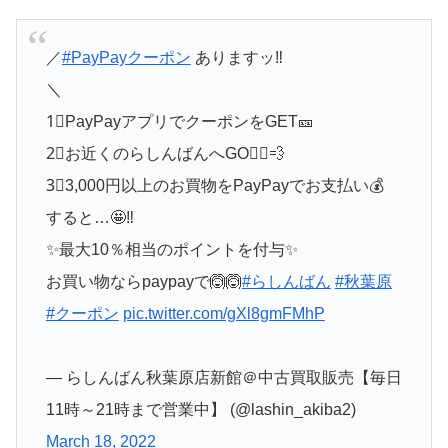
／
#PayPayクーポン
ありますッ‼️
＼
1⃣PayPayアプリでクーポンをGET🎫
2⃣お近くのらしんばんへGO🏃‍♀️💨
3⃣3,000円以上のお買物をPayPayでお支払い💰
すると…🤩‼️
✨最大10％相当のポイントを付与✨
お買い物ならpaypayで🙆🙆
#らしんばん
#秋葉原
#クーポン
pic.twitter.com/gXl8gmFMhP
— らしんばん秋葉原店新館＠中古買取販売【毎日
11時～21時まで営業中】 (@lashin_akiba2)
March 18, 2022