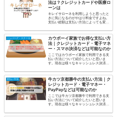
法は？クレジットカードや医療ロ
ーンは
キレイサローネを利用しようと思ったと
きに気になるのがやはり料金ですよね。
支払い総額は支払い方法によっても変わ
ってきたりしますし、しっかりチェック
しておきたいところです。全身痩せスピ
ードコース初回限定通常37,800円⇒3,000
カウボーイ家族でお得な支払い方
円(税込)の...
ハンバーグ・ステーキ
法｜クレジットカード・電子マネ
ー・スマホ決済などは可能なのか
ここではカウボーイ家族で利用できる支
払い方法について紹介したいと思いま
す。現在は様々なキャッシュレス決済方
法が増えてこの支払方法の違いでポイン
トの貯まり方など全然お得感が違いま
す！カウボーイ家族でも様々な決済方法
牛カツ京都勝牛の支払い方法｜ク
を導入していてベストな決済方...
支払い方法
レジットカード・電子マネー・
PayPayなどは可能なのか
ここでは牛カツ京都勝牛で利用できる支
払い方法について紹介したいと思いま
す。現在は様々なキャッシュレス決済方
法が増えてこの支払方法の違いでポイン
トの貯まり方など全然お得感が違いま
す！なのでベストな決済方法を知らない