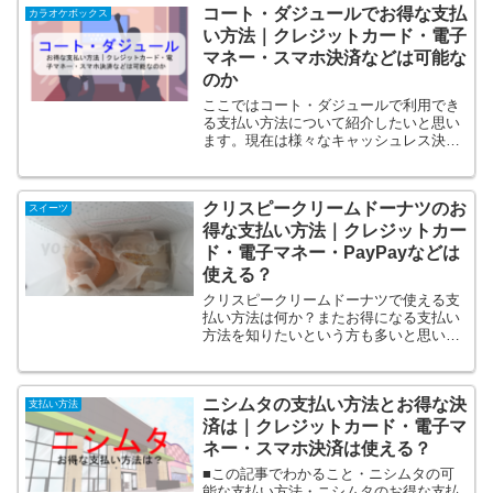
コート・ダジュールでお得な支払
とかなり損得に差が出てきます...
カラオケボックス
い方法｜クレジットカード・電子
マネー・スマホ決済などは可能な
のか
ここではコート・ダジュールで利用でき
る支払い方法について紹介したいと思い
ます。現在は様々なキャッシュレス決済
方法が増えてこの支払方法の違いでポイ
ントの貯まり方など全然お得感が違いま
す！コート・ダジュールでも様々な決済
クリスピークリームドーナツのお
方法を導入していてベスト...
スイーツ
得な支払い方法｜クレジットカー
ド・電子マネー・PayPayなどは
使える？
クリスピークリームドーナツで使える支
払い方法は何か？またお得になる支払い
方法を知りたいという方も多いと思いま
す。そこでここではクリスピー・クリー
ム・ドーナツではクレジットカード、電
子マネー、paypayなどのスマホ決済など
ニシムタの支払い方法とお得な決
の支払い方法は可能...
支払い方法
済は｜クレジットカード・電子マ
ネー・スマホ決済は使える？
■この記事でわかること・ニシムタの可
能な支払い方法・ニシムタのお得な支払