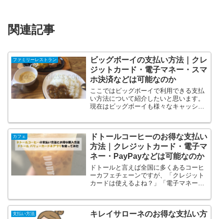
関連記事
ビッグボーイの支払い方法｜クレ
ファミリーレストラン
ジットカード・電子マネー・スマ
ホ決済などは可能なのか
ここではビッグボーイで利用できる支払
い方法について紹介したいと思います。
現在はビッグボーイも様々なキャッシュ
レス決済方法が増えてこの支払方法の違
いでポイントの貯まり方など全然お得感
が違います！なのでベストな決済方法を
ドトールコーヒーのお得な支払い
知らないとかなり損得に差...
カフェ
方法｜クレジットカード・電子マ
ネー・PayPayなどは可能なのか
ドトールと言えば全国に多くあるコーヒ
ーカフェチェーンですが、「クレジット
カードは使えるよね？」「電子マネーは
何が使えるの？」「QRコード決済は
PayPayとかd払いは使えるの？」などど
ういった支払い方法があるのか知りたい
キレイサローネのお得な支払い方
という方も多いと思い...
支払い方法