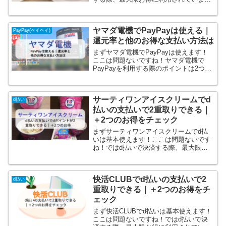
でしょうか？うまく利用すればガストで
かなりお得になります！ガストでd払い
を利用する際のポイントは3つです！と
ヤマダ電機でPayPayは使える｜
いうところでここではガス...
PayPay(ペイペイ)
還元率と他のお得な支払い方法は
まずヤマダ電機でPayPayは使えます！
ここは問題ないですね！ヤマダ電機で
PayPayを利用する際のポイントは2つで
す！PayPayで支払いする際のポイント
は・還元率・キャンペーンです。ここを
うまく利用すればヤマダ電機でかなりお
サーティワンアイスクリームでd
得になります...
d払い
払いの支払いで2重取りできる｜
＋2つのお得をチェック
まずサーティワンアイスクリームでd払
いは基本使えます！ここは問題ないです
ね！ではd払いで決済する際、最大限お
得に利用されていますでしょうか？うま
く利用すればサーティワンアイスクリー
ムでかなりお得になります！サーティワ
快活CLUBでd払いの支払いで2
ンアイスクリームでd払い...
d払い
重取りできる｜＋2つのお得をチ
ェック
まず快活CLUBでd払いは基本使えます！
ここは問題ないですね！ではd払いで決