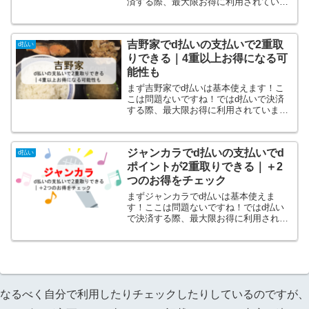
済する際、最大限お得に利用されていま
すでしょうか？うまく利用すれば快活
CLUBでかなりお得になります！快活
CLUBでd払いを利用する際のdポイント2
吉野家でd払いの支払いで2重取
重取り！それに2...
d払い
りできる｜4重以上お得になる可
能性も
まず吉野家でd払いは基本使えます！こ
こは問題ないですね！ではd払いで決済
する際、最大限お得に利用されています
でしょうか？うまく利用すれば吉野家で
かなりお得になります！吉野家でd払い
を利用する際のポイントは2つです！そ
ジャンカラでd払いの支払いでd
れにプラス3つほどお得に...
d払い
ポイントが2重取りできる｜＋2
つのお得をチェック
まずジャンカラでd払いは基本使えま
す！ここは問題ないですね！ではd払い
で決済する際、最大限お得に利用されて
いますでしょうか？うまく利用すればジ
ャンカラでかなりお得になります！ジャ
ンカラでd払いを利用する際のdポイント
2重取りが可能です！さら...
なるべく自分で利用したりチェックしたりしているのですが、