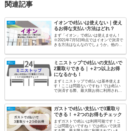
関連記事
イオンでd払いは使えない｜使え
d払い
るお得な支払い方法はどれ？
まず「イオン」でd払いは使えません！
※2021年7月5日時点ではイオンで決済で
きる方法はなんなのでしょうか。他のQR
コード決済は利用できるのか？というと
ころでイオンでd払いは利用できないが
QRコード決済のPayPayが利用できる店
ミニストップでd払いの支払いで
舗が増えて...
d払い
2重取りできる｜＋2つ以上お得
になるかも！
まずミニストップでd払いは基本使えま
す！ここは問題ないですね！ではd払い
で決済する際、最大限お得に利用されて
いますでしょうか？うまく利用すればミ
ニストップでかなりお得になります！ミ
ニストップでd払いを利用する際のdポイ
ガストでd払い支払いで3重取り
ント2重取りが可能！そ...
d払い
できる！＋2つのお得もチェック
まずガストでd払いは利用可能です！こ
こは問題ないですね！ではd払いで決済
する際、最大限お得に利用されています