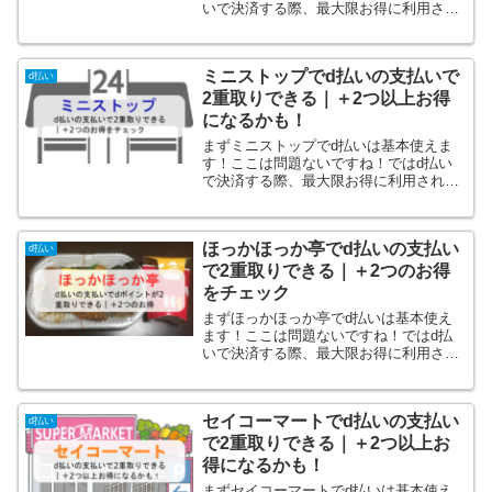
いで決済する際、最大限お得に利用され
ていますでしょうか？うまく利用すれば
ツルハドラッグでかなりお得になりま
す！ツルハドラッグでd払いを利用する
ミニストップでd払いの支払いで
際のポイントは2つ！そして...
d払い
2重取りできる｜＋2つ以上お得
になるかも！
まずミニストップでd払いは基本使えま
す！ここは問題ないですね！ではd払い
で決済する際、最大限お得に利用されて
いますでしょうか？うまく利用すればミ
ニストップでかなりお得になります！ミ
ニストップでd払いを利用する際のdポイ
ほっかほっか亭でd払いの支払い
ント2重取りが可能！そ...
d払い
で2重取りできる｜＋2つのお得
をチェック
まずほっかほっか亭でd払いは基本使え
ます！ここは問題ないですね！ではd払
いで決済する際、最大限お得に利用され
ていますでしょうか？うまく利用すれば
ほっかほっか亭でかなりお得になりま
す！ほっかほっか亭でd払いを利用する
セイコーマートでd払いの支払い
際のポイントは2つです！と...
d払い
で2重取りできる｜＋2つ以上お
得になるかも！
まずセイコーマートでd払いは基本使え