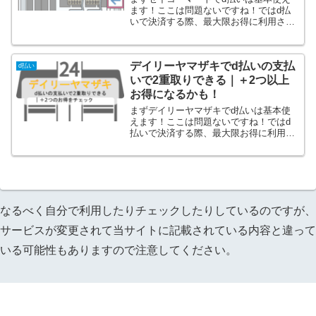
ます！ここは問題ないですね！ではd払
いで決済する際、最大限お得に利用され
ていますでしょうか？うまく利用すれば
セイコーマートでかなりお得になりま
す！セイコーマートでd払いを利用する
デイリーヤマザキでd払いの支払
際のdポイント2重取りが可...
d払い
いで2重取りできる｜＋2つ以上
お得になるかも！
まずデイリーヤマザキでd払いは基本使
えます！ここは問題ないですね！ではd
払いで決済する際、最大限お得に利用さ
れていますでしょうか？うまく利用すれ
ばデイリーヤマザキでかなりお得になり
ます！デイリーヤマザキでd払いを利用
する際のdポイント2重取...
なるべく自分で利用したりチェックしたりしているのですが、
サービスが変更されて当サイトに記載されている内容と違って
いる可能性もありますので注意してください。