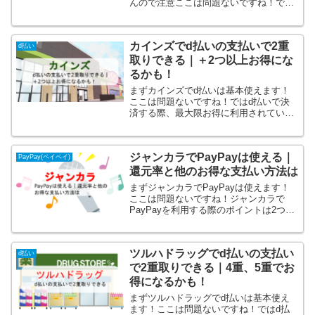
んので注意ここは問題ないですね！では
d払いで決済する際、最大限お得に利用
されていますでしょうか？うまく利用す
ればサンマルクカフェでかなりお得にな
カインズでd払いの支払いで2重
ります！サンマルクカフェ...
d払い
取りできる｜＋2つ以上お得にな
るかも！
まずカインズでd払いは基本使えます！
ここは問題ないですね！ではd払いで決
済する際、最大限お得に利用されていま
すでしょうか？うまく利用すればカイン
ズでかなりお得になります！カインズで
d払いを利用する際のdポイント2重取り
ジャンカラでPayPayは使える｜
が可能！そして、プラス...
PayPay(ペイペイ)
還元率と他のお得な支払い方法は
まずジャンカラでPayPayは使えます！
ここは問題ないですね！ジャンカラで
PayPayを利用する際のポイントは2つで
す！PayPayで支払いする際のポイント
は・還元率・キャンペーンです。ここを
うまく利用すればジャンカラでかなりお
ツルハドラッグでd払いの支払い
得になります...
d払い
で2重取りできる｜4重、5重でお
得になるかも！
まずツルハドラッグでd払いは基本使え
ます！ここは問題ないですね！ではd払