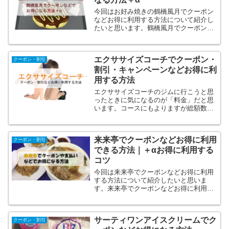
今回はお好み焼きの鶴橋風月でクーポン
などお得に利用する方法について紹介し
たいと思います。鶴橋風月でクーポンな
どお得に利用する方法を知っているのと
知らないのでは損得で大きな差が出てく
ると思います！そこで成城石井でクーポ
エクササイズコーチでクーポン・
ンなどお得に利用する方法...
クーポン・割引
割引・キャンペーンなどお得に利
用する方法
エクササイズコーチのジムに行こうと思
ったときに気になるのが「料金」だと思
います。コースにもよりますが総額数十
万はかかってきたりします。となったと
きに絶対チェックがクーポンや割引、キ
ャンペーンです。エクササイズコーチで
来来亭でクーポンなどお得に利用
は割引・クーポン、キャン...
クーポン・割引
できる方法｜＋αお得に利用する
コツ
今回は来来亭でクーポンなどお得に利用
する方法について紹介したいと思いま
す。来来亭でクーポンなどお得に利用す
る方法がいくつかあります！これらを知
っているのと知らないのでは損得で大き
な差が出てくると思います！そこで来来
サーティワンアイスクリームでク
亭でクーポンなどお得に利用...
クーポン・割引