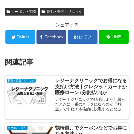
クーポン・割引
脱毛・美容クリニック
シェアする
Twitter
Facebook
はてブ
LINE
関連記事
レジーナクリニックでお得になる
脱毛・美容クリニック
支払い方法｜クレジットカードか
医療ローン (分割払い)か
レジーナクリニックで脱毛しようと思っ
たときに一番のネックになるのが「料
金」ですね！本格的に脱毛するとなると
何度も通わないといけません。レジーナ
クリニックのデビュープランはこちらち
ゃんと施術しようと思ったら何度も通う
鶴橋風月でクーポンなどでお得に
ことになるので十数万から何...
クーポン・割引
なる方法＋α