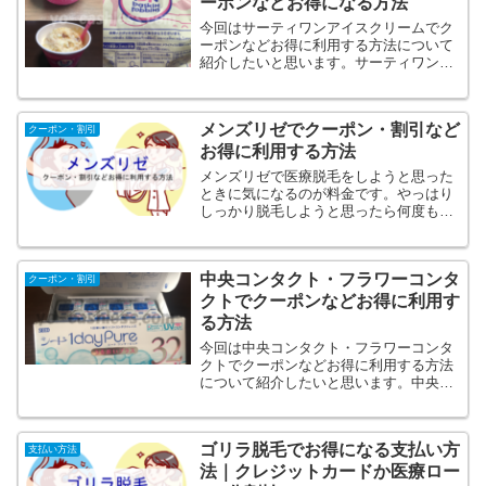
ーポンなどお得になる方法
今回はサーティワンアイスクリームでク
ーポンなどお得に利用する方法について
紹介したいと思います。サーティワンア
イスクリームでクーポンなどお得に利用
する方法を知っているのと知らないので
は損得で大きな差が出てくると思いま
メンズリゼでクーポン・割引など
す！そこでサーティワンアイ...
クーポン・割引
お得に利用する方法
メンズリゼで医療脱毛をしようと思った
ときに気になるのが料金です。やっはり
しっかり脱毛しようと思ったら何度も通
わないといけません。そうなると部位や
オプションにもよりますが数十万はかか
ってきます。となったときに絶対チェッ
中央コンタクト・フラワーコンタ
クがクーポンや割引です。...
クーポン・割引
クトでクーポンなどお得に利用す
る方法
今回は中央コンタクト・フラワーコンタ
クトでクーポンなどお得に利用する方法
について紹介したいと思います。中央コ
ンタクト・フラワーコンタクトでクーポ
ンなどお得に利用する方法を知っている
のと知らないのでは損得で大きな差が出
ゴリラ脱毛でお得になる支払い方
てくると思います！そこで...
支払い方法
法｜クレジットカードか医療ロー