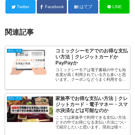
Twitter
Facebook
はてブ
LINE
関連記事
コミックシーモアでのお得な支払
支払い方法
い方法｜クレジットカードか
PayPayか
コミックシーモアは電子書籍の中でも知
名度が高く利用されている方も多いと思
います。クーポンなどうまく利用するこ
とでお得に作品が読めたりしますが、支
払い方法によってもお得になったりしま
す。コミックシーモアではいろいろな支
家族亭でお得な支払い方法｜クレ
払い方法があるのでここも...
支払い方法
ジットカード・電子マネー・スマ
ホ決済などは可能なのか
ここでは家族亭で利用できる支払い方法
とその中でお得になる支払い方法につい
て紹介したいと思います。現在は様々な
キャッシュレス決済方法があり、この支