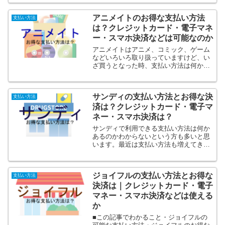
払い方法の違いでポイントの貯まり方が
全然変わってきます！家族亭でも様々な
アニメイトのお得な支払い方法
決済方法を導入していて支...
支払い方法
は？クレジットカード・電子マネ
ー・スマホ決済などは可能なのか
アニメイトはアニメ、コミック、ゲーム
などいろいろ取り扱っていますけど、い
ざ買うとなった時、支払い方法は何かあ
るのかわからないという方も多いと思い
ます。最近は支払い方法も増えてきてい
て何が使えるのかわからなかったりしま
サンディの支払い方法とお得な決
すよね。さらに現在は支払...
支払い方法
済は？クレジットカード・電子マ
ネー・スマホ決済は？
サンディで利用できる支払い方法は何か
あるのかわからないという方も多いと思
います。最近は支払い方法も増えてきて
いるお店も多く、サンディでも何が使え
るのかわからなかったりしますよね。さ
らに現在は支払方法の違いでポイントの
ジョイフルの支払い方法とお得な
貯まり方など全然お得感が...
支払い方法
決済は｜クレジットカード・電子
マネー・スマホ決済などは使える
か
■この記事でわかること・ジョイフルの