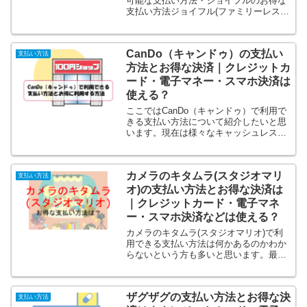
可能な支払い方法・ジョイフルのお得な
支払い方法ジョイフル(ファミリーレスト
ラン)で利用できる支払い方法は何かある
のかわからないという方も多いと思いま
す。最近は支払い方法も増えてきている
CanDo（キャンドゥ）の支払い
お店も多く、ジョイフ...
支払い方法
方法とお得な決済｜クレジットカ
ード・電子マネー・スマホ決済は
使える？
ここではCanDo（キャンドゥ）で利用で
きる支払い方法について紹介したいと思
います。現在は様々なキャッシュレス決
済方法が増えてこの支払方法の違いでポ
イントの貯まり方など全然お得感が違い
ます！なのでベストな決済方法を知らな
カメラのキタムラ(スタジオマリ
いとかなり損得に差が...
支払い方法
オ)の支払い方法とお得な決済は
｜クレジットカード・電子マネ
ー・スマホ決済などは使える？
カメラのキタムラ(スタジオマリオ)で利
用できる支払い方法は何かあるのかわか
らないという方も多いと思います。最近
は支払い方法も増えてきているお店も多
く、カメラのキタムラ(スタジオマリオ)
でも何が使えるのかわからなかったりし
ザグザグの支払い方法とお得な決
ますよね。さらに現在...
支払い方法