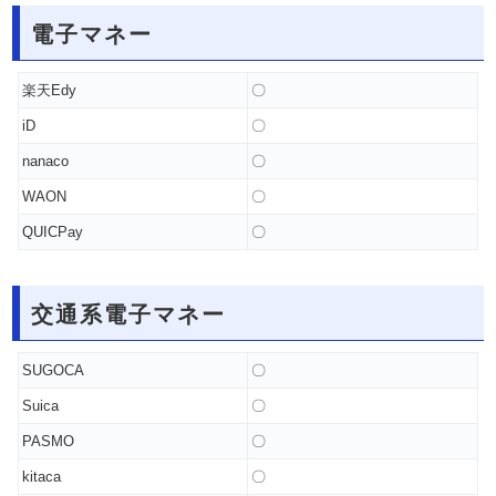
電子マネー
楽天Edy
〇
iD
〇
nanaco
〇
WAON
〇
QUICPay
〇
交通系電子マネー
SUGOCA
〇
Suica
〇
PASMO
〇
kitaca
〇