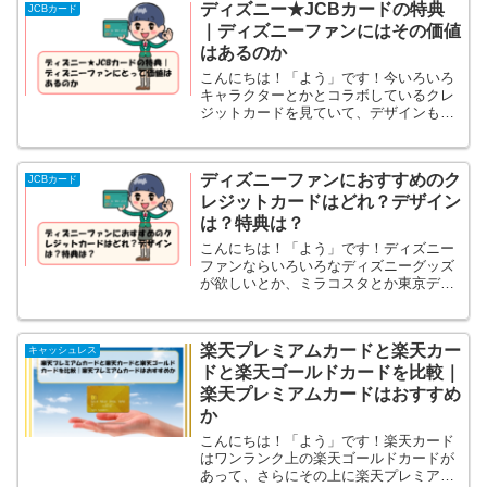
ディズニー★JCBカードの特典
プリペイドカードが...
JCBカード
｜ディズニーファンにはその価値
はあるのか
こんにちは！「よう」です！今いろいろ
キャラクターとかとコラボしているクレ
ジットカードを見ていて、デザインもい
ろいろで、それぞれいろいろな特典があ
るしそのキャラクターのファンの方には
とても魅力的なカードになっている場合
ディズニーファンにおすすめのク
が多いです。そして、今回...
JCBカード
レジットカードはどれ？デザイン
は？特典は？
こんにちは！「よう」です！ディズニー
ファンならいろいろなディズニーグッズ
が欲しいとか、ミラコスタとか東京ディ
ズニーリゾート提携ホテルに泊まりたい
とか、ディズニーの特別なイベントの日
に参加したいとかいろいろあると思いま
楽天プレミアムカードと楽天カー
す。そういったときに実は...
キャッシュレス
ドと楽天ゴールドカードを比較｜
楽天プレミアムカードはおすすめ
か
こんにちは！「よう」です！楽天カード
はワンランク上の楽天ゴールドカードが
あって、さらにその上に楽天プレミアム