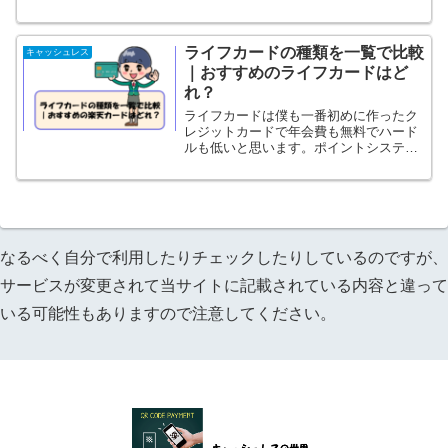
カードがあります。ここでちょっとやや
こしいのですがゴールドカードの上がプ
レミアムカードなのでかなりグレードの
ライフカードの種類を一覧で比較
高いカードかと思われるか...
キャッシュレス
｜おすすめのライフカードはど
れ？
ライフカードは僕も一番初めに作ったク
レジットカードで年会費も無料でハード
ルも低いと思います。ポイントシステム
がちょっと独特で使い方によってはとて
もお得になります。まあ初心者の方など
これからクレジットカードを始めて作る
とかっていう人にもおすす...
なるべく自分で利用したりチェックしたりしているのですが、
サービスが変更されて当サイトに記載されている内容と違って
いる可能性もありますので注意してください。