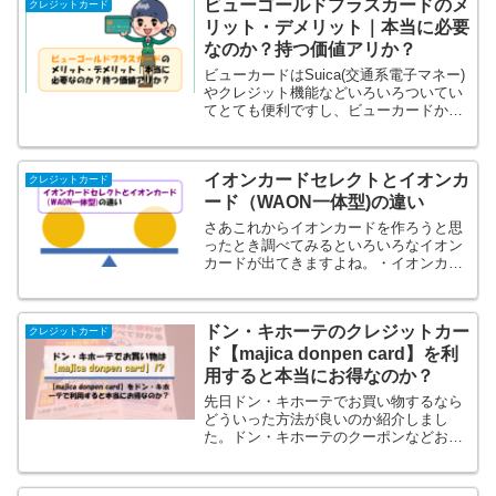
ビューゴールドプラスカードのメ
ルドカードを持っている...
クレジットカード
リット・デメリット｜本当に必要
なのか？持つ価値アリか？
ビューカードはSuica(交通系電子マネー)
やクレジット機能などいろいろついてい
てとても便利ですし、ビューカードから
Suicaにオートチャージで還元率1.5%と
いう高還元率も魅力です。正直Suicaは
関東圏でJRによく乗られる方向けのよう
イオンカードセレクトとイオンカ
に...
クレジットカード
ード（WAON一体型)の違い
さあこれからイオンカードを作ろうと思
ったとき調べてみるといろいろなイオン
カードが出てきますよね。・イオンカー
ドセレクト・イオンカードセレクト（ト
イ・ストーリーデザイン）・イオンカー
ドセレクト（ミッキーマウスデザイ
ドン・キホーテのクレジットカー
ン）・イオンカードセレクト（...
クレジットカード
ド【majica donpen card】を利
用すると本当にお得なのか？
先日ドン・キホーテでお買い物するなら
どういった方法が良いのか紹介しまし
た。ドン・キホーテのクーポンなどお得
にお買い物する方法｜電子マネーは
majicaが必須か？その中でドン・キホー
テ独自の電子マネーの「majica」という