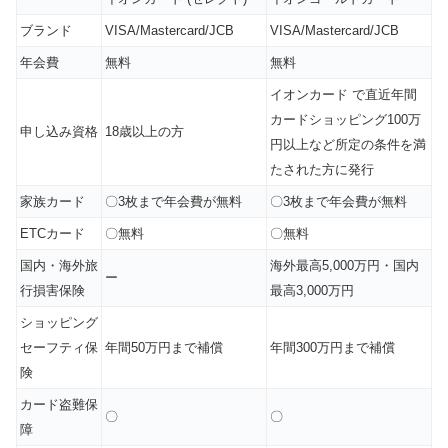
ブランド
VISA/Mastercard/JCB
VISA/Mastercard/JCB
年会費
無料
無料
イオンカード で直近年間
カードショッピング100万
申し込み資格
18歳以上の方
円以上など所定の条件を満
たされた方に発行
家族カード
〇3枚まで年会費が無料
〇3枚まで年会費が無料
ETCカード
〇無料
〇無料
国内・海外旅
海外最高5,000万円・国内
ー
行損害保険
最高3,000万円
ショッピング
セーフティ保
年間50万円まで補償
年間300万円まで補償
険
カード盗難保
〇
〇
障