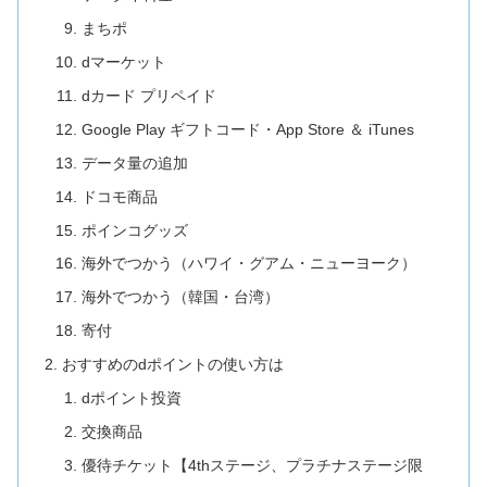
まちポ
dマーケット
dカード プリペイド
Google Play ギフトコード・App Store ＆ iTunes
データ量の追加
ドコモ商品
ポインコグッズ
海外でつかう（ハワイ・グアム・ニューヨーク）
海外でつかう（韓国・台湾）
寄付
おすすめのdポイントの使い方は
dポイント投資
交換商品
優待チケット【4thステージ、プラチナステージ限