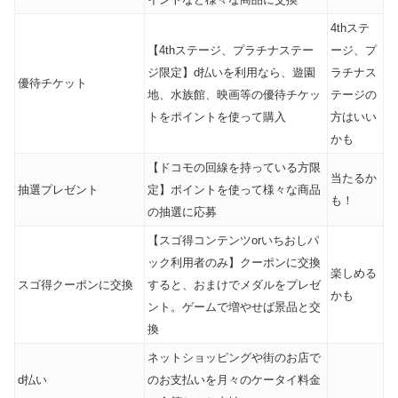
4thステ
【4thステージ、プラチナステー
ージ、プ
ジ限定】d払いを利用なら、遊園
ラチナス
優待チケット
地、水族館、映画等の優待チケッ
テージの
トをポイントを使って購入
方はいい
かも
【ドコモの回線を持っている方限
当たるか
抽選プレゼント
定】ポイントを使って様々な商品
も！
の抽選に応募
【スゴ得コンテンツorいちおしパ
ック利用者のみ】クーポンに交換
楽しめる
スゴ得クーポンに交換
すると、おまけでメダルをプレゼ
かも
ント。ゲームで増やせば景品と交
換
ネットショッピングや街のお店で
d払い
のお支払いを月々のケータイ料金