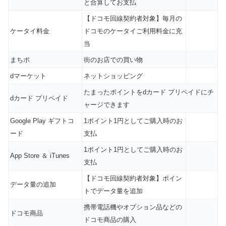
と合算してお支払
【ドコモ回線契約者対象】毎月の
ケータイ料金
ドコモのケータイご利用料金に充
当
まちポ
街のお店での買い物
dマーケット
ネットショッピング
たまったポイントをdカード プリペイドにチ
dカード プリペイド
ャージできます
Google Play ギフトコ
1ポイント1円としてご購入時のお
ード
支払
1ポイント1円としてご購入時のお
App Store ＆ iTunes
支払
【ドコモ回線契約者対象】ポイン
データ量の追加
トでデータ量を追加
携帯電話機やオプション品などの
ドコモ商品
ドコモ商品の購入