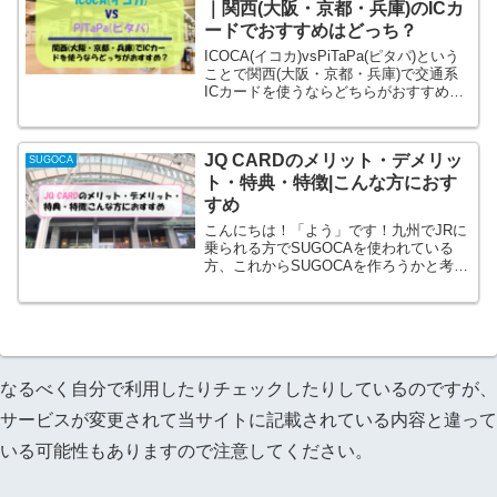
｜関西(大阪・京都・兵庫)のICカ
ードでおすすめはどっち？
ICOCA(イコカ)vsPiTaPa(ピタパ)という
ことで関西(大阪・京都・兵庫)で交通系
ICカードを使うならどちらがおすすめか
を比較して紹介しています。
JQ CARDのメリット・デメリッ
SUGOCA
ト・特典・特徴|こんな方におす
すめ
こんにちは！「よう」です！九州でJRに
乗られる方でSUGOCAを使われている
方、これからSUGOCAを作ろうかと考え
ている方、でいろいろ調べていると、ち
ょっと待てよ！「JQCARD」がいいかも
しれない！っと思った方もいるかと思い
ます。特典も...
なるべく自分で利用したりチェックしたりしているのですが、
サービスが変更されて当サイトに記載されている内容と違って
いる可能性もありますので注意してください。