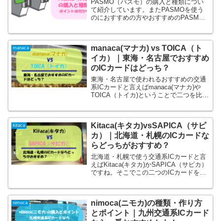
PASMO（パスモ）の購入と種類につい
て紹介しています。またPASMOを使う
のにおすすめの方やおすすめのPASMO
を紹介しています。
manaca(マナカ) vs TOICA（ト
manaca
イカ）｜東海・名古屋でおすすめ
のICカードはどっち？
東海・名古屋で使われるおすすめの交通
系ICカードと言えばmanaca(マナカ)や
TOICA（トイカ)ということで二つを比較
して特徴別に紹介しています。
Kitaca(キタカ)vsSAPICA（サピ
kitaca
カ）｜北海道・札幌のICカードな
らどっちがおすすめ？
北海道・札幌で使う交通系ICカードと言
えばKitaca(キタカ)かSAPICA（サピカ）
ですね。そこでこの二つのICカードを比
較して紹介しました。
nimoca(ニモカ)の種類・作り方
nimoca
とポイント｜九州交通系ICカード