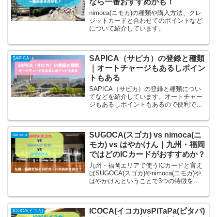
なら一番おすすめかも！
nimoca(ニモカ)の種類や購入方法、クレ
ジットカードと合わせてのポイントなど
について紹介しています。
SAPICA（サピカ）の登録と種類
SAPICA
｜オートチャージもあるしポイン
トもある
SAPICA（サピカ）の登録と種類につい
てなどを紹介しています。オートチャー
ジもあるしポイントもあるので便利でお
得なICカードです。
SUGOCA(スゴカ) vs nimoca(ニ
nimoca
モカ) vs はやかけん｜九州・福岡
ではどのICカードがおすすめか？
九州・福岡エリアで使うICカードと言え
ばSUGOCA(スゴカ)やnimoca(ニモカ)や
はやかけんということで3つの特徴を紹
介しながら比較しています。あなたにお
すすめのものを見つけられればと思いま
す。
ICOCA(イコカ)vsPiTaPa(ピタパ)
ICOCA(イコカ)