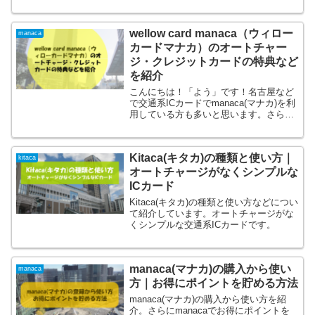
wellow card manaca（ウィロー
manaca
カードマナカ）のオートチャー
ジ・クレジットカードの特典など
を紹介
こんにちは！「よう」です！名古屋など
で交通系ICカードでmanaca(マナカ)を利
用している方も多いと思います。さらに
manaca(マナカ)を利用しようか検討され
ている方も多いと思います。まず
manaca(マナカ)についてはこちらを参考
Kitaca(キタカ)の種類と使い方｜
にし...
kitaca
オートチャージがなくシンプルな
ICカード
Kitaca(キタカ)の種類と使い方などについ
て紹介しています。オートチャージがな
くシンプルな交通系ICカードです。
manaca(マナカ)の購入から使い
manaca
方｜お得にポイントを貯める方法
manaca(マナカ)の購入から使い方を紹
介。さらにmanacaでお得にポイントを