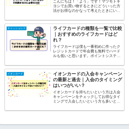
こんにちは！「よう」です！マツモトキ
ヨシでお買い物するときにどういった方
法がお得なのかなって考えたときにいろ
いろな利用方法があります。その中でも
やっぱり外せないのが「マツモトキヨシ
メンバーズクレジットカード」です。マ
ライフカードの種類を一覧で比較
ツモトキヨシのヘビーユー...
キャッシュレス
｜おすすめのライフカードはど
れ？
ライフカードは僕も一番初めに作ったク
レジットカードで年会費も無料でハード
ルも低いと思います。ポイントシステム
がちょっと独特で使い方によってはとて
もお得になります。まあ初心者の方など
これからクレジットカードを始めて作る
イオンカードの入会キャンペーン
とかっていう人にもおすす...
イオンカード
の最新と過去｜入会のタイミング
はいつがいい？
イオンカードを持ちたいという方は入会
キャンペーンをチェックしてお得なタイ
ミングで入会したいという方も多いと思
います。そこでイオンカードの入会キャ
ンペーンの最新と過去を紹介していきた
いと思います。最新のイオンカード入会
キャンペーンはこちらイオ...