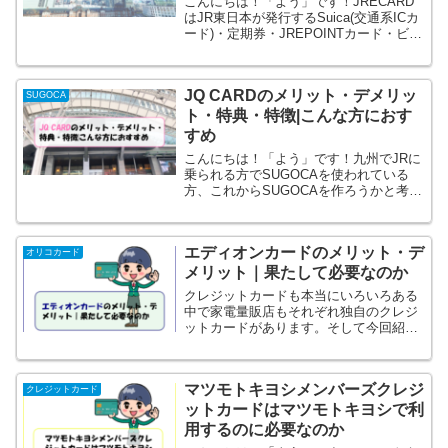
こんにちは！「よう」です！JRECARD
はJR東日本が発行するSuica(交通系ICカ
ード)・定期券・JREPOINTカード・ビュ
ーカード(クレジットカード)が一つにな
ったカードです。ビューカードにはいろ
いろあるのですが、その中でも多機能
JQ CARDのメリット・デメリッ
な...
SUGOCA
ト・特典・特徴|こんな方におす
すめ
こんにちは！「よう」です！九州でJRに
乗られる方でSUGOCAを使われている
方、これからSUGOCAを作ろうかと考え
ている方、でいろいろ調べていると、ち
ょっと待てよ！「JQCARD」がいいかも
しれない！っと思った方もいるかと思い
エディオンカードのメリット・デ
ます。特典も...
オリコカード
メリット｜果たして必要なのか
クレジットカードも本当にいろいろある
中で家電量販店もそれぞれ独自のクレジ
ットカードがあります。そして今回紹介
したいのが「エディオンカード」です。
ちなみに僕もエディオンでお買い物した
ときに作りました。エディオンで電化製
マツモトキヨシメンバーズクレジ
品など大きなお買い物をす...
クレジットカード
ットカードはマツモトキヨシで利
用するのに必要なのか