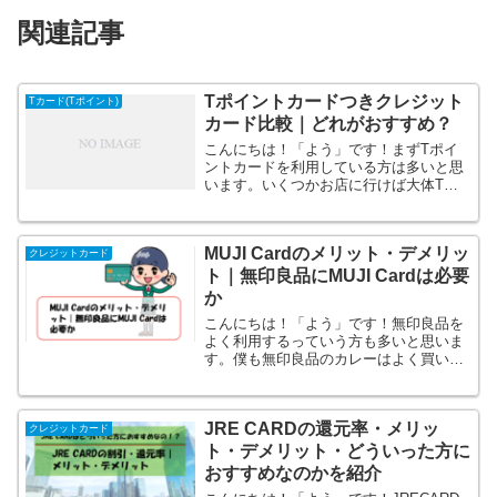
関連記事
Tポイントカードつきクレジット
Tカード(Tポイント)
カード比較｜どれがおすすめ？
こんにちは！「よう」です！まずTポイ
ントカードを利用している方は多いと思
います。いくつかお店に行けば大体Tポ
イントがつくお店がありますからね。そ
れにクレジットカードも利用されている
方も多いと思います。これを一つにでき
MUJI Cardのメリット・デメリッ
ればなって思った方も多い...
クレジットカード
ト｜無印良品にMUJI Cardは必要
か
こんにちは！「よう」です！無印良品を
よく利用するっていう方も多いと思いま
す。僕も無印良品のカレーはよく買いま
す。特にグリーンカレーです。食品は安
いですけど、家具とかもおいています
し、無印良品でなんでも揃いますよね。
JRE CARDの還元率・メリッ
そこで無印良品ユーザーの方...
クレジットカード
ト・デメリット・どういった方に
おすすめなのかを紹介