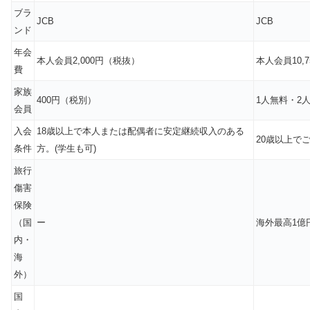
ブラ
JCB
JCB
ンド
年会
本人会員2,000円（税抜）
本人会員10,
費
家族
400円（税別）
1人無料・2人
会員
入会
18歳以上で本人または配偶者に安定継続収入のある
20歳以上で
条件
方。(学生も可)
旅行
傷害
保険
（国
ー
海外最高1億円
内・
海
外）
国