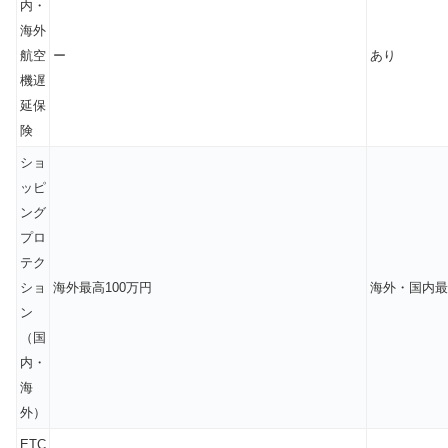
内・
海外
航空
ー
あり
機遅
延保
険
ショ
ッピ
ング
プロ
テク
ショ
海外最高100万円
海外・国内最
ン
（国
内・
海
外）
ETC