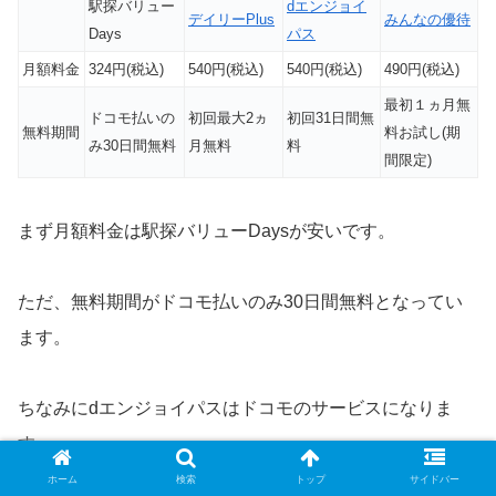
駅探バリュー
dエンジョイ
デイリーPlus
みんなの優待
Days
パス
月額料金
324円(税込)
540円(税込)
540円(税込)
490円(税込)
最初１ヵ月無
ドコモ払いの
初回最大2ヵ
初回31日間無
無料期間
料お試し(期
み30日間無料
月無料
料
間限定)
まず月額料金は駅探バリューDaysが安いです。
ただ、無料期間がドコモ払いのみ30日間無料となってい
ます。
ちなみにdエンジョイパスはドコモのサービスになりま
す。
ホーム
検索
トップ
サイドバー